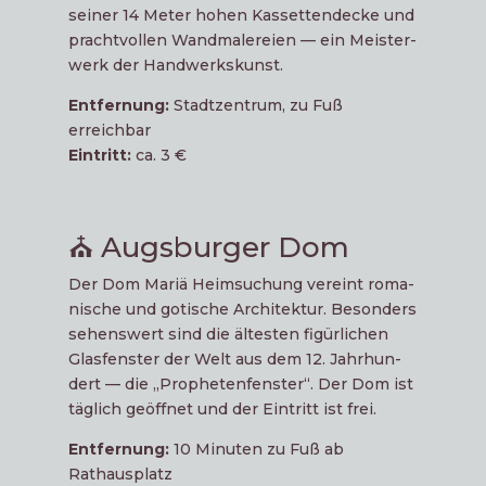
sei­ner 14 Meter hohen Kas­set­ten­de­cke und
pracht­vol­len Wand­ma­le­rei­en — ein Meis­ter­
werk der Handwerkskunst.
Ent­fer­nung:
Stadt­zen­trum, zu Fuß
erreichbar
Ein­tritt:
ca. 3 €
⛪ Augsburger Dom
Der Dom Mariä Heim­su­chung ver­eint roma­
ni­sche und goti­sche Archi­tek­tur. Beson­ders
sehens­wert sind die ältes­ten figür­li­chen
Glas­fens­ter der Welt aus dem 12. Jahr­hun­
dert — die „Pro­phe­ten­fens­ter“. Der Dom ist
täg­lich geöff­net und der Ein­tritt ist frei.
Ent­fer­nung:
10 Minu­ten zu Fuß ab
Rathausplatz