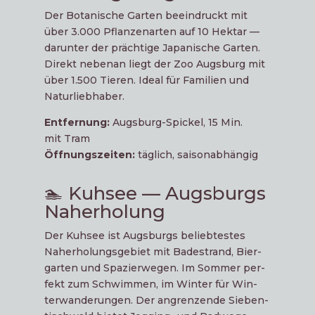
Der Bota­ni­sche Gar­ten beein­druckt mit
über 3.000 Pflan­zen­ar­ten auf 10 Hekt­ar —
dar­un­ter der präch­ti­ge Japa­ni­sche Gar­ten.
Direkt neben­an liegt der Zoo Augs­burg mit
über 1.500 Tie­ren. Ide­al für Fami­li­en und
Naturliebhaber.
Ent­fer­nung:
Augs­burg-Spi­ckel, 15 Min.
mit Tram
Öff­nungs­zei­ten:
täg­lich, saisonabhängig
🏊 Kuhsee — Augsburgs
Naherholung
Der Kuh­see ist Augs­burgs belieb­tes­tes
Nah­erho­lungs­ge­biet mit Bade­strand, Bier­
gar­ten und Spa­zier­we­gen. Im Som­mer per­
fekt zum Schwim­men, im Win­ter für Win­
ter­wan­de­run­gen. Der angren­zen­de Sie­ben­