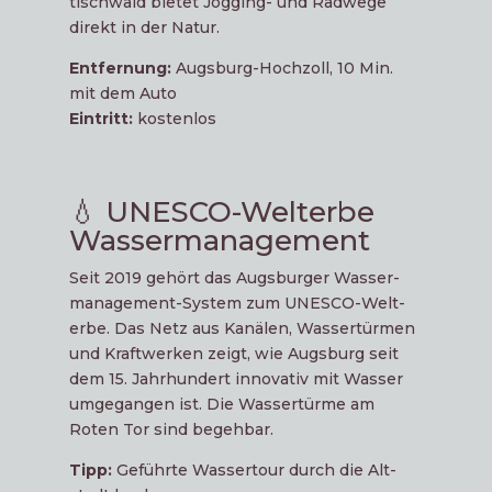
ti­sch­wald bie­tet Jog­ging- und Rad­we­ge
direkt in der Natur.
Ent­fer­nung:
Augs­burg-Hoch­zoll, 10 Min.
mit dem Auto
Ein­tritt:
kostenlos
💧 UNESCO-Welterbe
Wassermanagement
Seit 2019 gehört das Augs­bur­ger Was­ser­
ma­nage­ment-Sys­tem zum UNESCO-Welt­
erbe. Das Netz aus Kanä­len, Was­ser­tür­men
und Kraft­wer­ken zeigt, wie Augs­burg seit
dem 15. Jahr­hun­dert inno­va­tiv mit Was­ser
umge­gan­gen ist. Die Was­ser­tür­me am
Roten Tor sind begehbar.
Tipp:
Geführ­te Was­ser­tour durch die Alt­