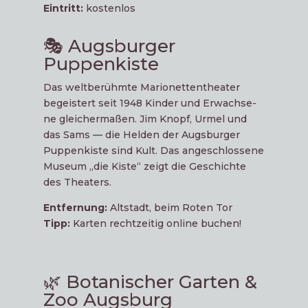
Ein­tritt:
kostenlos
🎭 Augsburger
Puppenkiste
Das welt­be­rühm­te Mario­net­ten­thea­ter
begeis­tert seit 1948 Kin­der und Erwach­se­
ne glei­cher­ma­ßen. Jim Knopf, Urmel und
das Sams — die Hel­den der Augs­bur­ger
Pup­pen­kis­te sind Kult. Das ange­schlos­se­ne
Muse­um „die Kis­te“ zeigt die Geschich­te
des Theaters.
Ent­fer­nung:
Alt­stadt, beim Roten Tor
Tipp:
Kar­ten recht­zei­tig online buchen!
🌿 Botanischer Garten &
Zoo Augsburg