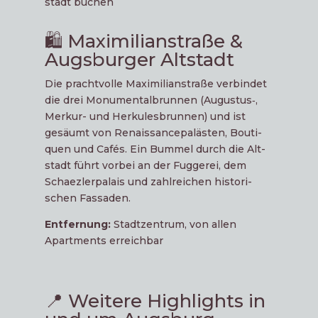
stadt buchen
🛍️ Maximilianstraße &
Augsburger Altstadt
Die pracht­vol­le Maxi­mi­li­an­stra­ße ver­bin­det
die drei Monu­men­tal­brun­nen (Augustus‑,
Mer­kur- und Her­ku­les­brun­nen) und ist
gesäumt von Renais­sance­pa­läs­ten, Bou­ti­
quen und Cafés. Ein Bum­mel durch die Alt­
stadt führt vor­bei an der Fug­ge­rei, dem
Schaez­ler­pa­lais und zahl­rei­chen his­to­ri­
schen Fassaden.
Ent­fer­nung:
Stadt­zen­trum, von allen
Apartments erreichbar
📍 Weitere Highlights in