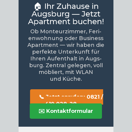
🏠 Ihr Zuhause in
Augsburg — Jetzt
Apartment buchen!
Ob Mon­teur­zim­mer, Feri­
en­woh­nung oder Busi­ness
Apart­ment — wir haben die
per­fek­te Unter­kunft für
Ihren Auf­ent­halt in Augs­
burg. Zen­tral gele­gen, voll
möbliert, mit WLAN
und Küche.
📞 Jetzt anru­fen: 0821 /
419 028–28
✉️ Kon­takt­for­mu­lar