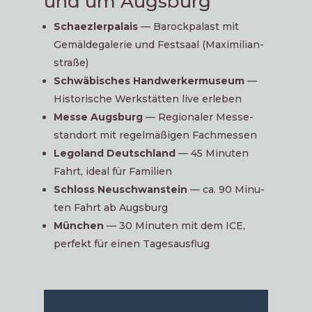
und um Augsburg
Schaez­ler­pa­lais
— Barock­pa­last mit
Gemäl­de­ga­le­rie und Fest­saal (Maxi­mi­li­an­
stra­ße)
Schwä­bi­sches Hand­wer­ker­mu­se­um
—
His­to­ri­sche Werk­stät­ten live erleben
Mes­se Augs­burg
— Regio­na­ler Mes­se­
stand­ort mit regel­mä­ßi­gen Fachmessen
Lego­land Deutsch­land
— 45 Minu­ten
Fahrt, ide­al für Familien
Schloss Neu­schwan­stein
— ca. 90 Minu­
ten Fahrt ab Augsburg
Mün­chen
— 30 Minu­ten mit dem ICE,
per­fekt für einen Tagesausflug