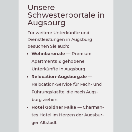
Unsere
Schwesterportale in
Augsburg
Für wei­te­re Unterkünfte und
Dienst­leis­tun­gen in Augs­burg
besu­chen Sie auch:
Wohnbaron.de
— Pre­mi­um
Apartments & geho­be­ne
Unterkünfte in Augsburg
Relocation-Augsburg.de
—
Relo­ca­ti­on-Ser­vice für Fach- und
Füh­rungs­kräf­te, die nach Augs­
burg ziehen
Hotel Gold­ner Fal­ke
— Char­man­
tes Hotel im Her­zen der Augs­bur­
ger Altstadt