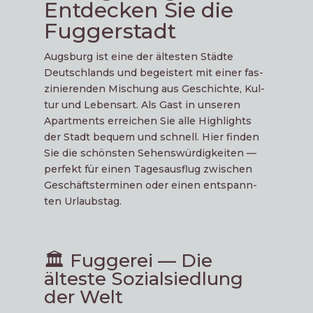
Entdecken Sie die
Fuggerstadt
Augs­burg ist eine der ältes­ten Städ­te
Deutsch­lands und begeis­tert mit einer fas­
zi­nie­ren­den Mischung aus Geschich­te, Kul­
tur und Lebens­art. Als Gast in unse­ren
Apartments errei­chen Sie alle High­lights
der Stadt bequem und schnell. Hier fin­den
Sie die schöns­ten Sehens­wür­dig­kei­ten —
per­fekt für einen Tages­aus­flug zwi­schen
Geschäfts­ter­mi­nen oder einen ent­spann­
ten Urlaubstag.
🏛️ Fuggerei — Die
älteste Sozialsiedlung
der Welt