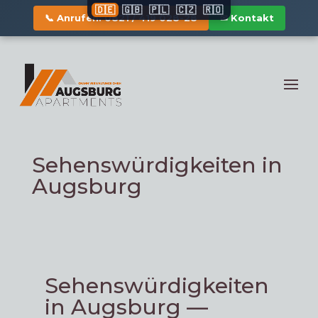
🇩🇪
🇬🇧
🇵🇱
🇨🇿
🇷🇴
📞 Anrufen: 0821 / 419 028-28
✉ Kontakt
Sehenswürdigkeiten in
Augsburg
Sehenswürdigkeiten
in Augsburg —