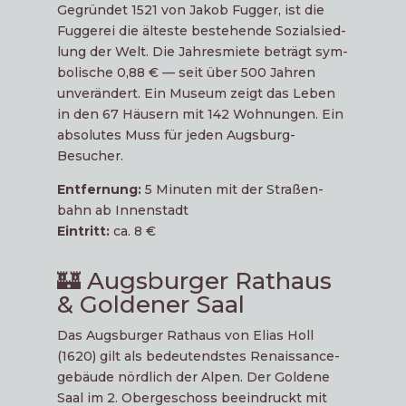
Gegrün­det 1521 von Jakob Fug­ger, ist die
Fug­ge­rei die ältes­te bestehen­de Sozi­al­sied­
lung der Welt. Die Jah­res­mie­te beträgt sym­
bo­li­sche 0,88 € — seit über 500 Jah­ren
unver­än­dert. Ein Muse­um zeigt das Leben
in den 67 Häu­sern mit 142 Wohnungen. Ein
abso­lu­tes Muss für jeden Augsburg-
Besucher.
Ent­fer­nung:
5 Minu­ten mit der Stra­ßen­
bahn ab Innenstadt
Ein­tritt:
ca. 8 €
🏰 Augsburger Rathaus
& Goldener Saal
Das Augs­bur­ger Rat­haus von Eli­as Holl
(1620) gilt als bedeu­tends­tes Renais­sance­
ge­bäu­de nörd­lich der Alpen. Der Gol­de­ne
Saal im 2. Ober­ge­schoss beein­druckt mit