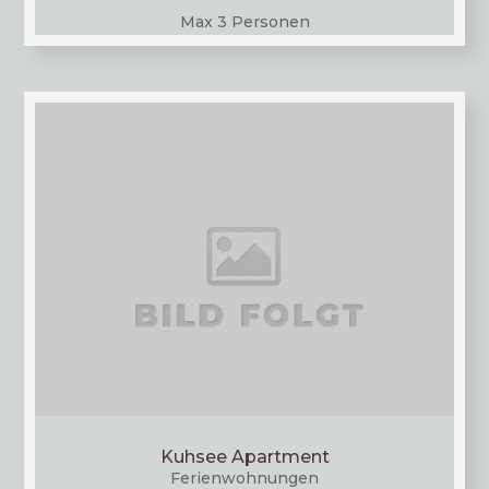
Max 3 Personen
Kuhsee Apartment
Feri­en­woh­nun­gen