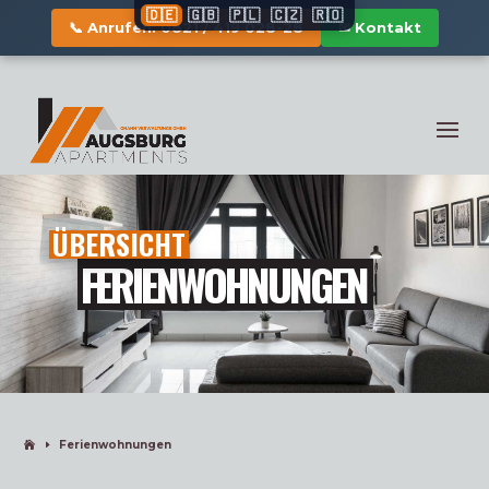
🇩🇪
🇬🇧
🇵🇱
🇨🇿
🇷🇴
📞 Anrufen: 0821 / 419 028-28
✉ Kontakt
ÜBER­SICHT
FERI­EN­WOH­NUN­GEN
Feri­en­woh­nun­gen