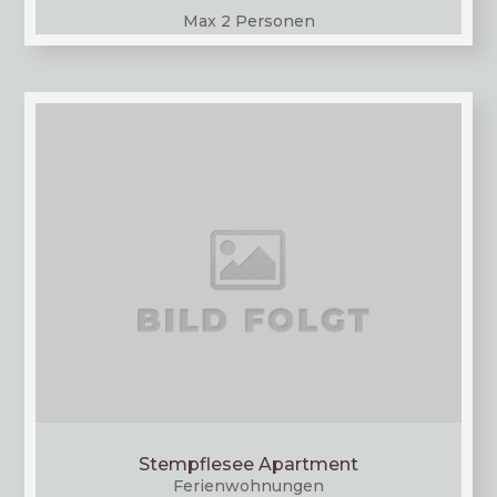
Max 2 Personen
Stempflesee Apartment
Feri­en­woh­nun­gen