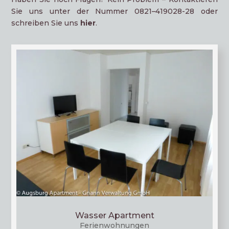
Sie uns unter der Num­mer 0821–419028-28 oder
schrei­ben Sie uns
hier
.
Wasser Apartment
Feri­en­woh­nun­gen