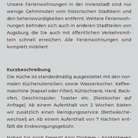
Unse­re Feri­en­woh­nun­gen in der Innen­stadt sind nur
weni­ge Geh­mi­nu­ten vom his­to­ri­schen Stadt­kern und
den Sehens­wür­dig­kei­ten ent­fernt. Wei­te­re Feri­en­woh­
nun­gen befin­den sich auch in ande­ren Stadt­tei­len von
Augs­burg, die Sie auch mit öffent­li­chen Ver­kehrs­mit­
teln schnell errei­chen. Alle Feri­en­woh­nun­gen sind
kom­plett möbliert.
Kurz­be­schrei­bung
Die Küche ist stan­dard­mä­ßig aus­ge­stat­tet mit den nor­
ma­len Küchen­uten­si­li­en, sowie Was­ser­ko­cher, Kaf­fee­
ma­schi­ne (Kap­sel oder Fil­ter), Kühl­schrank, Herd, Back­
ofen, Geschirr­spü­ler, Toas­ter etc. (Reis­ko­cher auf
Anfra­ge). Ab einem Auf­ent­halt von 2 Wochen bie­ten
wir zusätz­lich einen Rei­ni­gungs­ser­vice (Bett­wä­sche­
wech­sel) an. Ab einem Auf­ent­halt von 7 Näch­ten ent­
fällt die Endreinigungsgebühr.
Haben Sie noch Fra­gen? Kein Pro­blem – Kon­tak­tie­ren